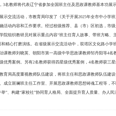
%，3名教师将代表辽宁省参加全国班主任及思政课教师基本功展
展示交流活动，市教育局印发了《关于开展2025年全市中小学
确活动内容和工作要求。经过校级推荐、县（市）区初选，市级
学院组织教研员对展示重点内容“班主任育人故事、带班方略、
训和精心打磨演练。在省级展示交流活动中，双塔区文化路小学
治课教师刘晓英、朝阳市第一高级中学思政课教师邹丹阳等4名
级优秀案例。另有2名教师获得四星级优秀案例，4名教师获三
教育局高度重视教师队伍建设，将班主任和思政课教师队伍建设
、成立斑斓班主任工作室、开展思政课教师思想铸魂工程等，不
并举”、构建“家校社”协同育人格局、全面提升育人质量、办人