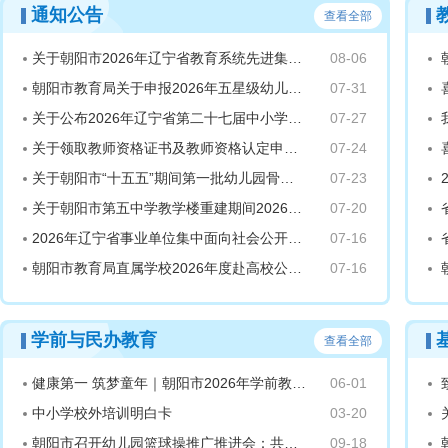
通知公告
查看全部
关于朝阳市2026年辽宁省教育系统先进集体、先进个人推荐对象名单的公示
08-06
朝
朝阳市教育局关于申报2026年五星级幼儿园名单的公示
07-31
关于公布2026年辽宁省第二十七届中小学生数字素养提升实践活动、第十届全国青少年 无人机大赛（辽宁省赛）暨朝阳市学生数字素养提升实践活动和全市机器人、 无人机大赛竞赛结果的通知
07-27
关于领取教师资格证书及教师资格认定申请表的通知
07-24
关于朝阳市“十五五”期间第一批幼儿园骨干教师拟认定人员名单的公示
07-23
关于朝阳市第五中学教学楼重建期间2026级七年级新生入学安排的通告
07-20
2026年辽宁省事业单位集中面向社会公开招聘报考朝阳市教育局直属学校岗位工作人员体检公告
07-16
朝阳市教育局直属学校2026年度赴高校公开招聘教师及公费师范生定向安置体检公告
07-16
朝
学前与民办教育
查看全部
健康第一 筑梦童年｜朝阳市2026年学前教育宣传月正式启动！幼儿篮球团体操展评活力上演
06-01
中小学校外培训明白卡
03-20
朝阳市召开幼儿园篮球操推广推进会：共筑特色品牌，助力幼儿健康成长
09-18