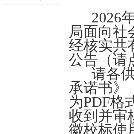
202
局面向社
经核实共
公告（请
请各
承诺书》
为PDF
收到并审
徽校标使