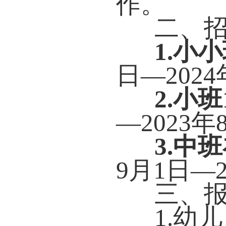
作。
二、
1.小小
日—202
2.
小班
—2023
3
.中
9月1日—
三、
1.幼