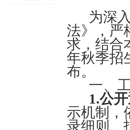
为深
法》，严
求，结合
年秋季招
布。
一、
1.
公开
示机制，
录细则、