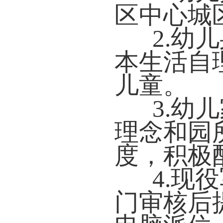
区中心城
2.幼
本生活自
儿童。
3.幼
理念和园
度，积极
4.现
门审核后