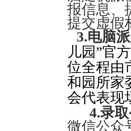
报信息、
提交虚假
3.电脑
儿园
”
官方
位全程由
和园所家
会代表现
4.
录取
微信公众