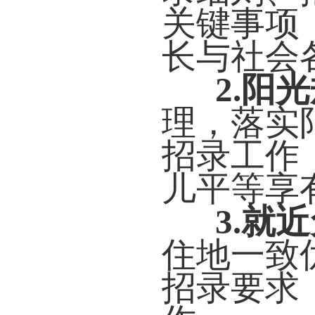
关键事项
长与社会
2.
阳光
理，落实
招录工作
儿平等享
3.
就近
住地一致
招录要求