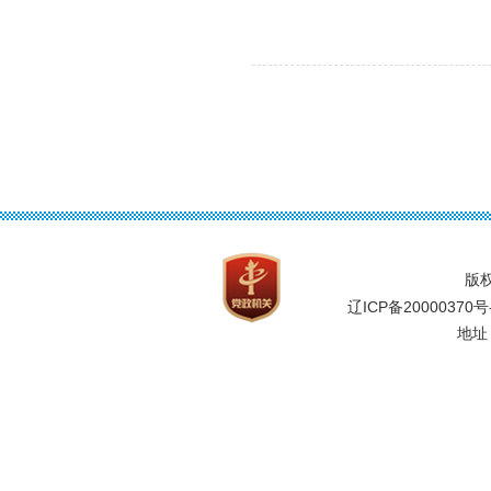
版
辽ICP备20000370号
地址